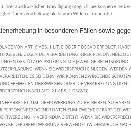
 Ihrer ausdrücklichen Einwilligung möglich. Sie können eine bereit
olgten Datenverarbeitung bleibt vom Widerruf unberührt.
tenerhebung in besonderen Fällen sowie gegen
GE VON ART. 6 ABS. 1 LIT. E ODER F DSGVO ERFOLGT, HABEN
ON ERGEBEN, GEGEN DIE VERARBEITUNG IHRER PERSONENBEZO
MMUNGEN GESTÜTZTES PROFILING. DIE JEWEILIGE RECHTSGRUND
UTZERKLÄRUNG. WENN SIE WIDERSPRUCH EINLEGEN, WERDEN W
ERARBEITEN, ES SEI DENN, WIR KÖNNEN ZWINGENDE SCHUTZ
TE UND FREIHEITEN ÜBERWIEGEN ODER DIE VERARBEITUNG DI
DERSPRUCH NACH ART. 21 ABS. 1 DSGVO).
ERARBEITET, UM DIREKTWERBUNG ZU BETREIBEN, SO HABEN S
DER PERSONENBEZOGENER DATEN ZUM ZWECKE DERARTIGER WER
DIREKTWERBUNG IN VERBINDUNG STEHT. WENN SIE WIDERSPRE
WECKE DER DIREKTWERBUNG VERWENDET (WIDERSPRUCH NACH A