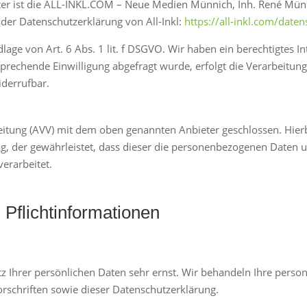
ieter ist die ALL-INKL.COM – Neue Medien Münnich, Inh. René Mün
e der Datenschutzerklärung von All-Inkl:
https://all-inkl.com/date
lage von Art. 6 Abs. 1 lit. f DSGVO. Wir haben ein berechtigtes I
prechende Einwilligung abgefragt wurde, erfolgt die Verarbeitung
widerrufbar.
eitung (AVV) mit dem oben genannten Anbieter geschlossen. Hierb
ag, der gewährleistet, dass dieser die personenbezogenen Daten
erarbeitet.
Pflicht­informationen
tz Ihrer persönlichen Daten sehr ernst. Wir behandeln Ihre pers
rschriften sowie dieser Datenschutzerklärung.