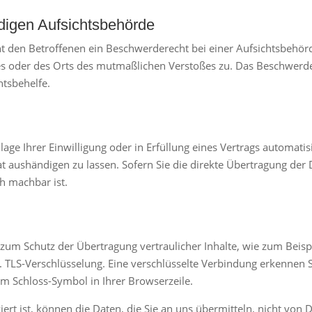
digen Aufsichts­behörde
t den Betroffenen ein Beschwerderecht bei einer Aufsichtsbehörd
zes oder des Orts des mutmaßlichen Verstoßes zu. Das Beschwerd
htsbehelfe.
age Ihrer Einwilligung oder in Erfüllung eines Vertrags automatisi
 aushändigen zu lassen. Sofern Sie die direkte Übertragung der
ch machbar ist.
 zum Schutz der Übertragung vertraulicher Inhalte, wie zum Beispi
w. TLS-Verschlüsselung. Eine verschlüsselte Verbindung erkennen 
dem Schloss-Symbol in Ihrer Browserzeile.
ert ist, können die Daten, die Sie an uns übermitteln, nicht von 